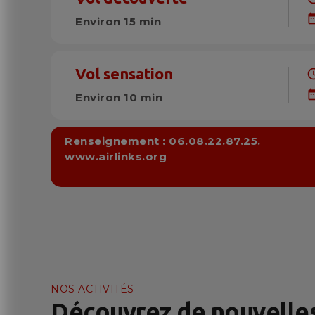
date_r
Environ 15 min
Vol sensation
sche
date_r
Environ 10 min
Renseignement : 06.08.22.87.25.
www.airlinks.org
NOS ACTIVITÉS
Découvrez de nouvelle