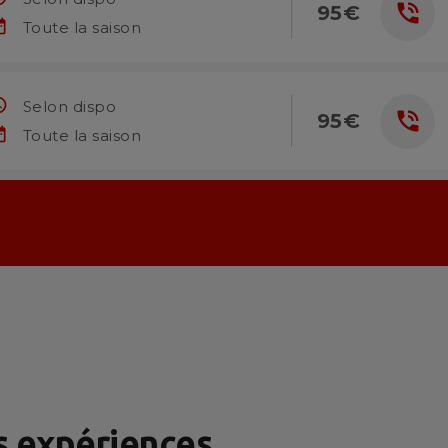
phone_in_talk
95€
ange
Toute la saison
dule
Selon dispo
phone_in_talk
95€
ange
Toute la saison
s expériences