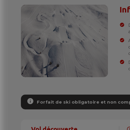
In
info
Forfait de ski obligatoire et non comp
Vol découverte
sche