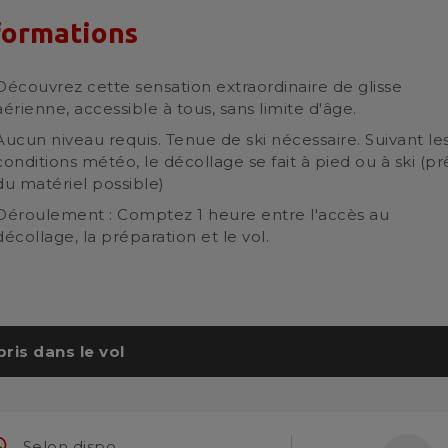
formations
Découvrez cette sensation extraordinaire de glisse
aérienne, accessible à tous, sans limite d'âge.
Aucun niveau requis. Tenue de ski nécessaire. Suivant le
conditions météo, le décollage se fait à pied ou à ski (pr
du matériel possible)
Déroulement : Comptez 1 heure entre l'accès au
décollage, la préparation et le vol.
ris dans le vol
dule
Selon dispo