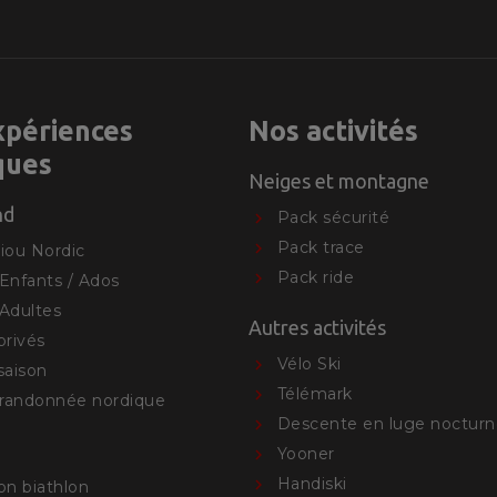
xpériences
Nos activités
ques
Neiges et montagne
nd
Pack sécurité
Pack trace
iou Nordic
Pack ride
Enfants / Ados
Adultes
Autres activités
privés
Vélo Ski
saison
Télémark
 randonnée nordique
Descente en luge nocturn
Yooner
Handiski
ion biathlon