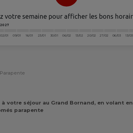
Compétition
saison
 Biathlon Week-end
ez votre semaine
pour afficher les bons horair
ivés
2027
wboard
Sorties trappeurs
Construction 
02/01
09/01
16/01
23/01
30/01
06/02
13/02
20/02
27/02
06/03
13/03
Parapente
 à votre séjour au Grand Bornand, en volant en
lômés parapente