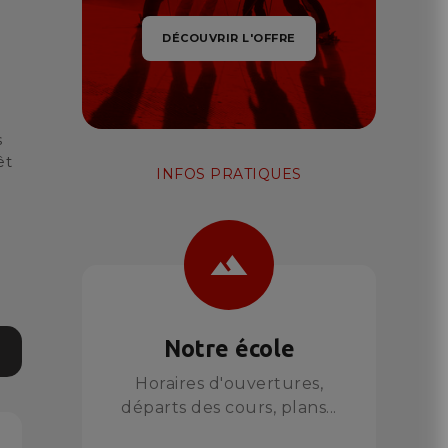
DÉCOUVRIR L'OFFRE
s
êt
INFOS PRATIQUES
landscape
Notre école
Horaires d'ouvertures,
départs des cours, plans...