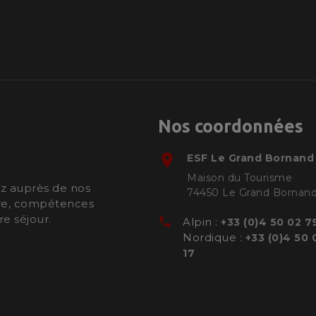
Nos coordonnées
room
ESF
Le Grand Bornand
Maison du Tourisme
ez auprès de nos
74450
Le Grand Bornan
aire, compétences
re séjour.
phone
Alpin :
+33 (0)4 50 02 7
Nordique :
+33 (0)4 50 
17