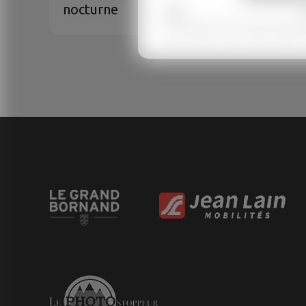
nocturne
Desce
2026
28/11
05/12
12/12
19/12
26/12