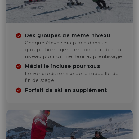
En snowboard
Stage Biathlon Week-end
Autres activités
NOUVEAUTÉ
Raquettes
Cours week-end
Randos collectives
Vélo Ski
Des groupes de même niveau
Cours collectif enfants
Randos nocturnes
Chaque élève sera placé dans un
Débutant - Ourson
groupe homogène en fonction de son
Randos privées
niveau pour un meilleur apprentissage
Collectif Compétition
Niveau Étoile d'Or
Biathlon d'été
Médaille incluse pour tous
Télémark
Le vendredi, remise de la médaille de
Cours privé
fin de stage
Enfants
en ski
Adultes
Forfait de ski en supplément
Cours saison
Cours privés
Descente en luge nocturne
Cours saison
Ski Enfant
Week-end biathlon
Snowboard Enfant
Freestyle