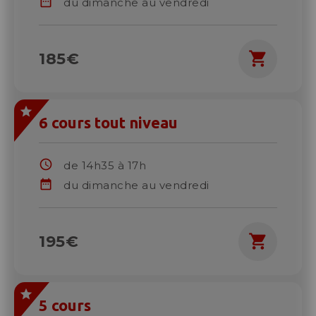
date_range
du dimanche au vendredi
shopping_cart
185€
6 cours tout niveau
schedule
de 14h35 à 17h
date_range
du dimanche au vendredi
shopping_cart
195€
5 cours