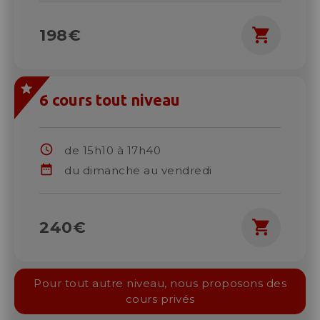
shopping_cart
198€
6 cours tout niveau
schedule
de 15h10 à 17h40
date_range
du dimanche au vendredi
shopping_cart
240€
Pour tout autre niveau, nous proposons des
cours privés