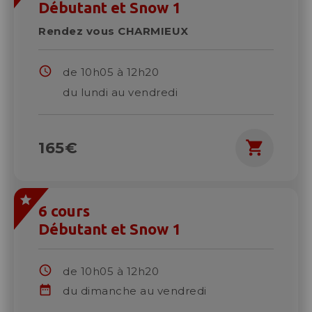
Débutant et Snow 1
Rendez vous CHARMIEUX
schedule
de 10h05 à 12h20
date_ange
du lundi au vendredi
shopping_cart
165€
6 cours
Débutant et Snow 1
schedule
de 10h05 à 12h20
date_range
du dimanche au vendredi