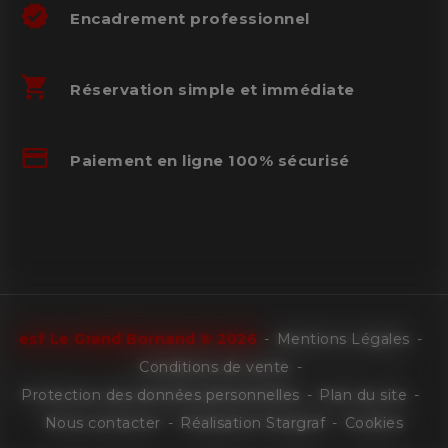
verified
Encadrement professionnel
shopping_cart
Réservation simple et immédiate
credit_card
Paiement en ligne 100% sécurisé
esf
Le Grand Bornand
©
2026
Mentions Légales
Conditions de vente
Protection des données personnelles
Plan du site
Nous contacter
Réalisation Stargraf
Cookies