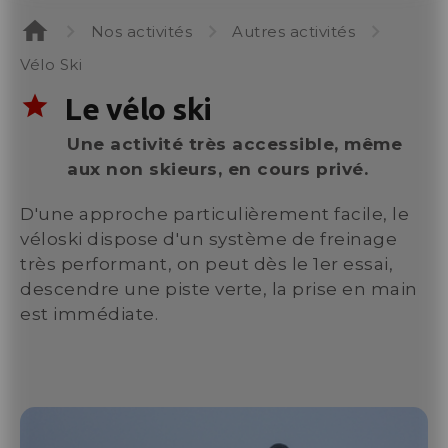
Ski de fond
Cours et Garderie
Nos activités
Autres activités
TOUTES LES ACTIVITÉS
Programme semaine
Stage Freeski
Piou-Piou Nordic
Votre niveau en vidéo
Vélo Ski
Stage Snowboard
Stage Enfants / Ados
Neiges et montagne
Notre école
star
Le vélo ski
Stage Compétition
Stage Adultes
Conseils pratiques
Cours privés
Une activité très accessible, même
Ados et Adultes 13 ans et +
Assurance
aux non skieurs, en cours privé.
Pack sécurité
Cours saison
Mon séjour en montagne
Cours collectifs en ski
Ski de randonnée nordique
D'une approche particulièrement facile, le
Forfaits de ski
Stage Freeride
véloski dispose d'un système de freinage
Biathlon
Tests et résultats
Stage Freestyle
très performant, on peut dès le 1er essai,
Pack trace
descendre une piste verte, la prise en main
Stage Snowboard
Initiation biathlon
est immédiate.
Stage Compétition
Stage biathlon enfants
Stage biathlon adultes
Cours privés
Cours privés
Pack ride
En ski
Cours saison