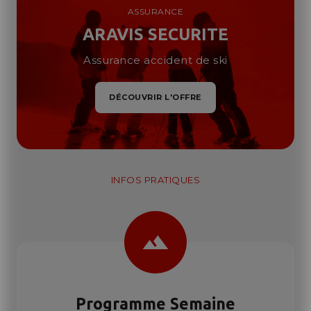
ASSURANCE
ARAVIS SECURITE
Assurance accident de ski
DÉCOUVRIR L'OFFRE
INFOS PRATIQUES
landscape
Programme Semaine