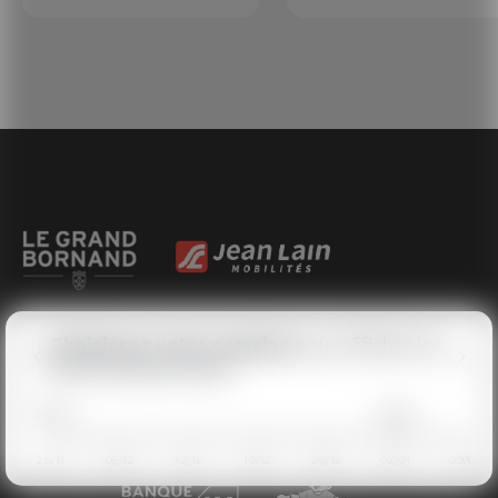
Choisissez
votre semaine
2026
2027
28/11
05/12
12/12
19/12
26/12
02/01
09/01