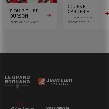
COURS ET
PIOU-PIOU ET
GARDERIE
OURSON
Formule cours et
Petits de 3 et 4 ans
repas/garderie