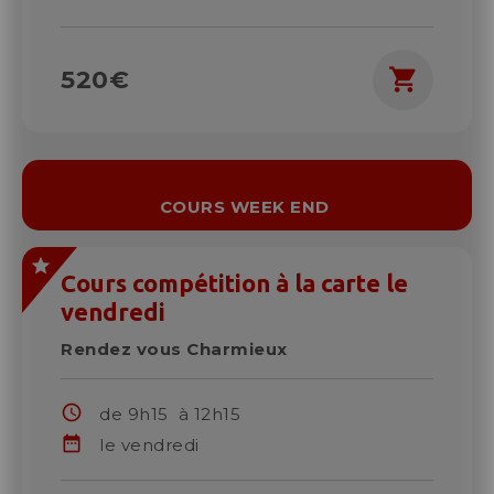
shopping_cart
520€
COURS WEEK END
Cours compétition à la carte le
vendredi
Rendez vous Charmieux
schedule
de 9h15 à 12h15
date_range
le vendredi