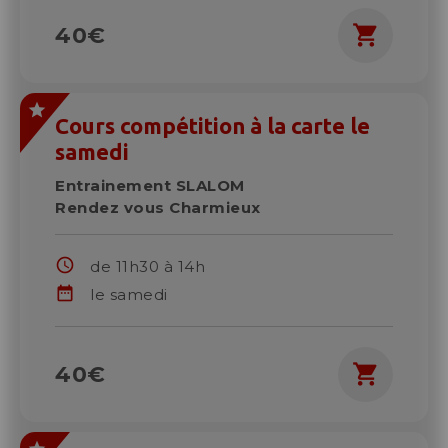
shopping_cart
40€
Cours compétition à la carte le
samedi
Entrainement SLALOM
Rendez vous Charmieux
schedule
de 11h30 à 14h
date_range
le samedi
shopping_cart
40€