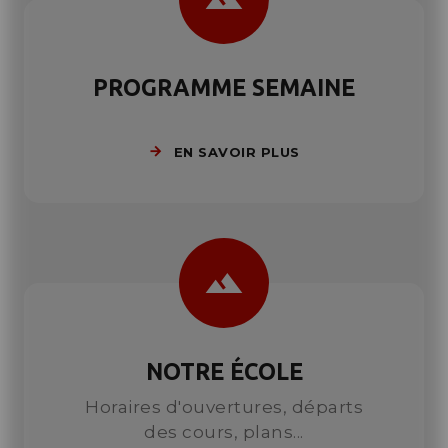
PROGRAMME SEMAINE
EN SAVOIR PLUS
landscape
NOTRE ÉCOLE
Horaires d'ouvertures, départs
des cours, plans...