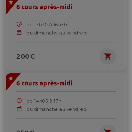
6 cours après-midi
schedule
de 13h30 à 16h30
date_range
du dimanche au vendredi
shopping_cart
200€
6 cours après-midi
schedule
de 14h05 à 17h
date_range
du dimanche au vendredi