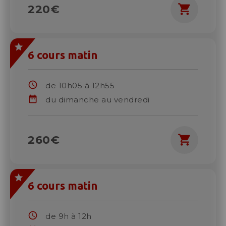
shopping_cart
220€
Construction d'igloo
6 cours matin
Séminaires
schedule
de 10h05 à 12h55
date_range
du dimanche au vendredi
shopping_cart
260€
6 cours matin
schedule
de 9h à 12h