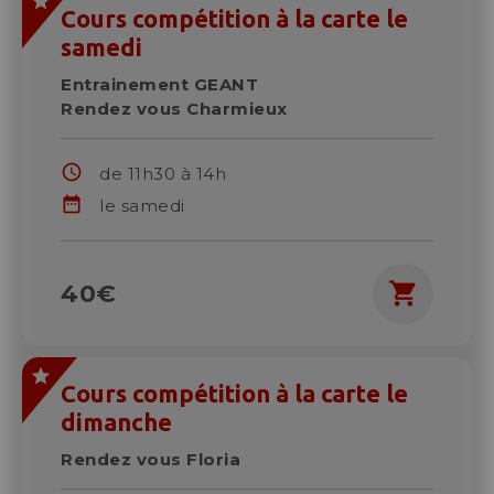
Cours compétition à la carte le
samedi
Entrainement GEANT
Rendez vous Charmieux
schedule
de 11h30 à 14h
date_range
le samedi
shopping_cart
40€
Cours compétition à la carte le
dimanche
Rendez vous Floria