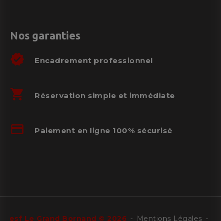
Nos garanties
verified
Encadrement professionnel
shopping_cart
Réservation simple et immédiate
credit_card
Paiement en ligne 100% sécurisé
esf
Le Grand Bornand
©
2026
Mentions Légales