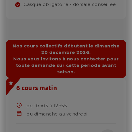
Freeski
Yooner
Casque obligatoire - dorsale conseillée
Ski Adulte
Club ESF Compétition
Handiski
Nos cours collectifs débutent le dimanche
20 décembre 2026.
Nous vous invitons à nous contacter pour
toute demande sur cette période avant
Parapente
saison.
6 cours matin
Sorties trappeurs
schedule
de 10h05 à 12h55
date_range
du dimanche au vendredi