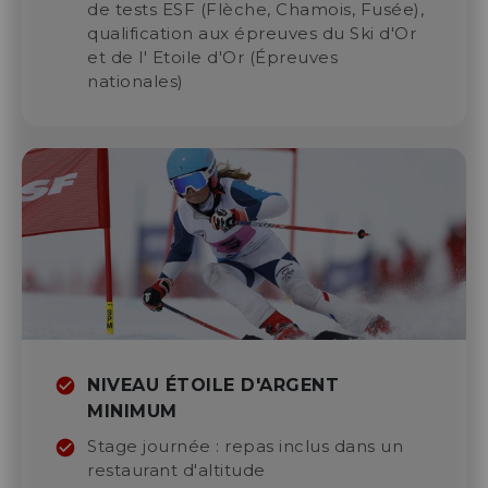
En snowboard
Stage Biathlon Week-end
de tests ESF (Flèche, Chamois, Fusée),
Autres activités
qualification aux épreuves du Ski d'Or
NOUVEAUTÉ
et de l' Etoile d'Or (Épreuves
Raquettes
nationales)
Cours week-end
Randos collectives
Vélo Ski
Cours collectif enfants
Randos nocturnes
Débutant - Ourson
Randos privées
Collectif Compétition
Niveau Étoile d'Or
Biathlon d'été
Télémark
Cours privé
Enfants
en ski
Adultes
Cours saison
Cours privés
Descente en luge nocturne
Cours saison
NIVEAU ÉTOILE D'ARGENT
Ski Enfant
MINIMUM
Week-end biathlon
Snowboard Enfant
Stage journée : repas inclus dans un
Freestyle
restaurant d'altitude