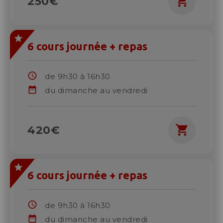
shopping_cart
250€
6 cours journée + repas
schedule
de 9h30 à 16h30
date_range
du dimanche au vendredi
shopping_cart
420€
6 cours journée + repas
schedule
de 9h30 à 16h30
date_range
du dimanche au vendredi