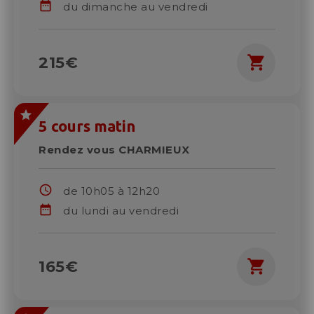
date_range
du dimanche au vendredi
shopping_cart
215€
5 cours matin
Rendez vous CHARMIEUX
schedule
de 10h05 à 12h20
date_range
du lundi au vendredi
shopping_cart
165€